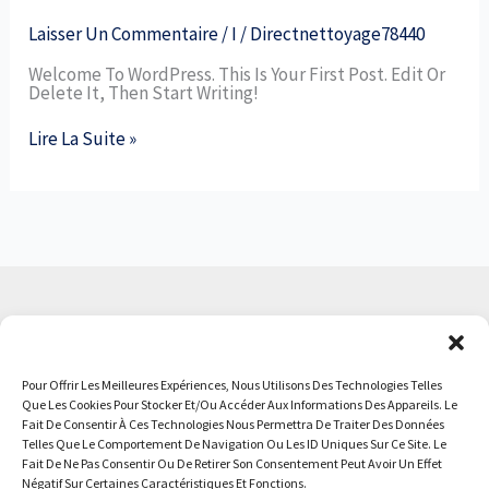
Laisser Un Commentaire
/
I
/
Directnettoyage78440
Welcome To WordPress. This Is Your First Post. Edit Or
Delete It, Then Start Writing!
Lire La Suite »
Blog
Pour Offrir Les Meilleures Expériences, Nous Utilisons Des Technologies Telles
Mentions Légales
Que Les Cookies Pour Stocker Et/ou Accéder Aux Informations Des Appareils. Le
Fait De Consentir À Ces Technologies Nous Permettra De Traiter Des Données
Telles Que Le Comportement De Navigation Ou Les ID Uniques Sur Ce Site. Le
Politique De Cookies
Fait De Ne Pas Consentir Ou De Retirer Son Consentement Peut Avoir Un Effet
Négatif Sur Certaines Caractéristiques Et Fonctions.